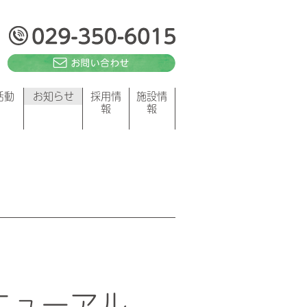
活動
お知らせ
採用情
施設情
報
報
ニューアル